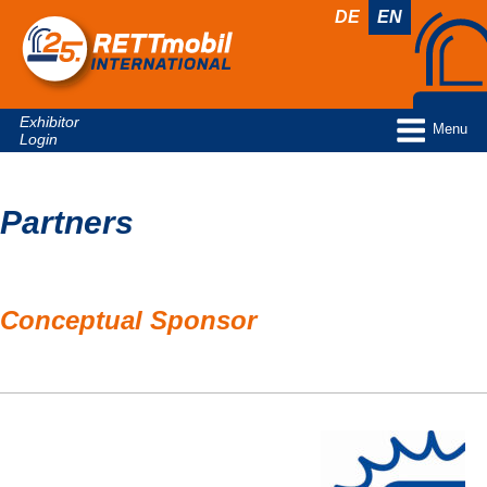
DE
EN
Exhibitor
Menu
Login
Partners
Conceptual Sponsor