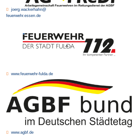
joerg.wackerhahn@
feuerwehr.essen.de
www.feuerwehr-fulda.de
www.agbf.de