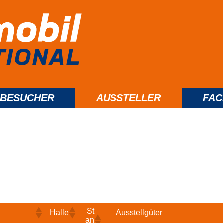
BESUCHER
AUSSTELLER
FA
St
Halle
Ausstellgüter
an