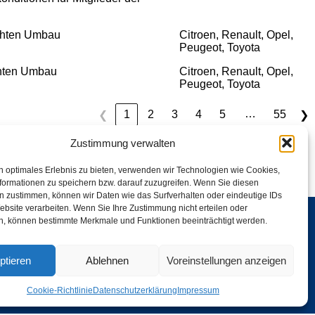
chten Umbau
Citroen, Renault, Opel,
Peugeot, Toyota
chten Umbau
Citroen, Renault, Opel,
Peugeot, Toyota
…
1
2
3
4
5
55
❮
❯
Zustimmung verwalten
n optimales Erlebnis zu bieten, verwenden wir Technologien wie Cookies,
formationen zu speichern bzw. darauf zuzugreifen. Wenn Sie diesen
n zustimmen, können wir Daten wie das Surfverhalten oder eindeutige IDs
ebsite verarbeiten. Wenn Sie Ihre Zustimmung nicht erteilen oder
n, können bestimmte Merkmale und Funktionen beeinträchtigt werden.
AKT
IMPRESSUM
DATENSCHUTZERKLÄRUNG
ptieren
Ablehnen
Voreinstellungen anzeigen
Cookie-Richtlinie
Datenschutzerklärung
Impressum