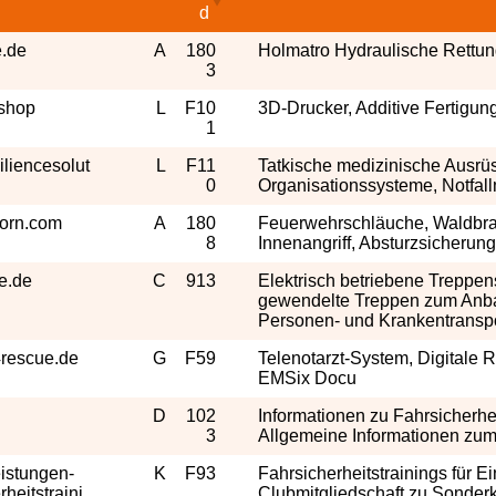
d
e.de
A
180
Holmatro Hydraulische Rettun
3
shop
L
F10
3D-Drucker, Additive Fertigu
1
iliencesolut
L
F11
Tatkische medizinische Ausrü
0
Organisationssysteme, Notfal
orn.com
A
180
Feuerwehrschläuche, Waldbra
8
Innenangriff, Absturzsicherung
e.de
C
913
Elektrisch betriebene Treppen
gewendelte Treppen zum Anba
Personen- und Krankentransp
rescue.de
G
F59
Telenotarzt-System, Digitale R
EMSix Docu
D
102
Informationen zu Fahrsicherhei
3
Allgemeine Informationen zu
istungen-
K
F93
Fahrsicherheitstrainings für 
rheitstraini
Clubmitgliedschaft zu Sonderko