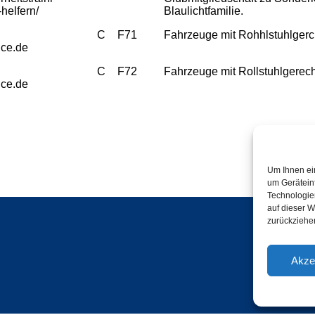
-helfern/
Blaulichtfamilie.
C
F71
Fahrzeuge mit Rohhlstuhlger
ice.de
C
F72
Fahrzeuge mit Rollstuhlgere
ice.de
Um Ihnen ei
um Gerätein
Technologie
auf dieser W
zurückziehe
KONT
Akze