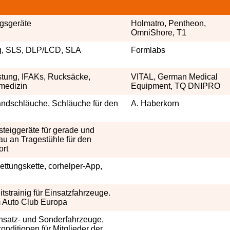
gsgeräte
Holmatro, Pentheon,
OmniShore, T1
ng, SLS, DLP/LCD, SLA
Formlabs
stung, IFAKs, Rucksäcke,
VITAL, German Medical
lmedizin
Equipment, TQ DNIPRO
ndschläuche, Schläuche für den
A. Haberkorn
steiggeräte für gerade und
u an Tragestühle für den
ort
ettungskette, corhelper-App,
tstrainig für Einsatzfahrzeuge.
m Auto Club Europa
Einsatz- und Sonderfahrzeuge,
nditionen für Mitglieder der