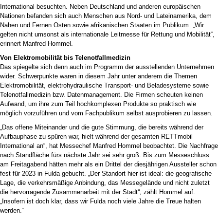
International besuchten. Neben Deutschland und anderen europäischen
Nationen befanden sich auch Menschen aus Nord- und Lateinamerika, dem
Nahen und Fernen Osten sowie afrikanischen Staaten im Publikum. „Wir
gelten nicht umsonst als internationale Leitmesse für Rettung und Mobilität“,
erinnert Manfred Hommel.
Von Elektromobilität bis Telenotfallmedizin
Das spiegelte sich denn auch im Programm der ausstellenden Unternehmen
wider. Schwerpunkte waren in diesem Jahr unter anderem die Themen
Elektromobilität, elektrohydraulische Transport- und Beladesysteme sowie
Telenotfallmedizin bzw. Datenmanagement. Die Firmen scheuten keinen
Aufwand, um ihre zum Teil hochkomplexen Produkte so praktisch wie
möglich vorzuführen und vom Fachpublikum selbst ausprobieren zu lassen.
„Das offene Miteinander und die gute Stimmung, die bereits während der
Aufbauphase zu spüren war, hielt während der gesamten RETTmobil
International an“, hat Messechef Manfred Hommel beobachtet. Die Nachfrage
nach Standfläche fürs nächste Jahr sei sehr groß. Bis zum Messeschluss
am Freitagabend hätten mehr als ein Drittel der diesjährigen Aussteller schon
fest für 2023 in Fulda gebucht. „Der Standort hier ist ideal: die geografische
Lage, die verkehrsmäßige Anbindung, das Messegelände und nicht zuletzt
die hervorragende Zusammenarbeit mit der Stadt“, zählt Hommel auf.
„Insofern ist doch klar, dass wir Fulda noch viele Jahre die Treue halten
werden.“