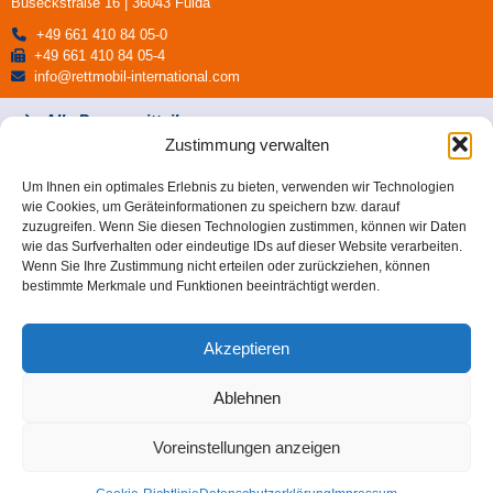
Buseckstraße 16 | 36043 Fulda
+49 661 410 84 05-0
+49 661 410 84 05-4
info@rettmobil-international.com
Alle Pressemitteilungen
Zustimmung verwalten
Um Ihnen ein optimales Erlebnis zu bieten, verwenden wir Technologien
wie Cookies, um Geräteinformationen zu speichern bzw. darauf
zuzugreifen. Wenn Sie diesen Technologien zustimmen, können wir Daten
wie das Surfverhalten oder eindeutige IDs auf dieser Website verarbeiten.
Wenn Sie Ihre Zustimmung nicht erteilen oder zurückziehen, können
bestimmte Merkmale und Funktionen beeinträchtigt werden.
VERANSTALTER
Messe RETTmobil International GmbH
Buseckstraße 16 | 36043 Fulda
Akzeptieren
+49 661 410 84 05-0
Ablehnen
+49 661 410 84 05-4
info@rettmobil-international.com
Voreinstellungen anzeigen
KONTAKT
IMPRESSUM