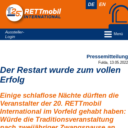
DE
EN
Aussteller-
Menü
Login
Pressemitteilung
Fulda, 13.05.2022
Der Restart wurde zum vollen
Erfolg
Einige schlaflose Nächte dürften die
Veranstalter der 20. RETTmobil
International im Vorfeld gehabt haben:
Würde die Traditionsveranstaltung
nach zweijähriger Zwangspause an