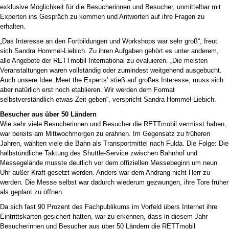
exklusive Möglichkeit für die Besucherinnen und Besucher, unmittelbar mit
Experten ins Gespräch zu kommen und Antworten auf ihre Fragen zu
erhalten.
„Das Interesse an den Fortbildungen und Workshops war sehr groß“, freut
sich Sandra Hommel-Liebich. Zu ihren Aufgaben gehört es unter anderem,
alle Angebote der RETTmobil International zu evaluieren. „Die meisten
Veranstaltungen waren vollständig oder zumindest weitgehend ausgebucht.
Auch unsere Idee ‚Meet the Experts’ stieß auf großes Interesse, muss sich
aber natürlich erst noch etablieren. Wir werden dem Format
selbstverständlich etwas Zeit geben“, verspricht Sandra Hommel-Liebich.
Besucher aus über 50 Ländern
Wie sehr viele Besucherinnen und Besucher die RETTmobil vermisst haben,
war bereits am Mittwochmorgen zu erahnen. Im Gegensatz zu früheren
Jahren, wählten viele die Bahn als Transportmittel nach Fulda. Die Folge: Die
halbstündliche Taktung des Shuttle-Service zwischen Bahnhof und
Messegelände musste deutlich vor dem offiziellen Messebeginn um neun
Uhr außer Kraft gesetzt werden. Anders war dem Andrang nicht Herr zu
werden. Die Messe selbst war dadurch wiederum gezwungen, ihre Tore früher
als geplant zu öffnen.
Da sich fast 90 Prozent des Fachpublikums im Vorfeld übers Internet ihre
Eintrittskarten gesichert hatten, war zu erkennen, dass in diesem Jahr
Besucherinnen und Besucher aus über 50 Ländern die RETTmobil