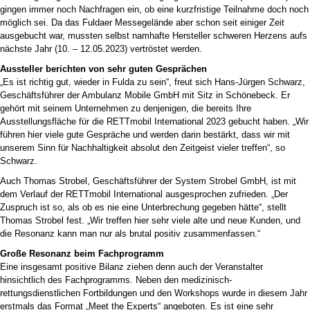
gingen immer noch Nachfragen ein, ob eine kurzfristige Teilnahme doch noch
möglich sei. Da das Fuldaer Messegelände aber schon seit einiger Zeit
ausgebucht war, mussten selbst namhafte Hersteller schweren Herzens aufs
nächste Jahr (10. – 12.05.2023) vertröstet werden.
Aussteller berichten von sehr guten Gesprächen
„Es ist richtig gut, wieder in Fulda zu sein“, freut sich Hans-Jürgen Schwarz,
Geschäftsführer der Ambulanz Mobile GmbH mit Sitz in Schönebeck. Er
gehört mit seinem Unternehmen zu denjenigen, die bereits Ihre
Ausstellungsfläche für die RETTmobil International 2023 gebucht haben. „Wir
führen hier viele gute Gespräche und werden darin bestärkt, dass wir mit
unserem Sinn für Nachhaltigkeit absolut den Zeitgeist vieler treffen“, so
Schwarz.
Auch Thomas Strobel, Geschäftsführer der System Strobel GmbH, ist mit
dem Verlauf der RETTmobil International ausgesprochen zufrieden. „Der
Zuspruch ist so, als ob es nie eine Unterbrechung gegeben hätte“, stellt
Thomas Strobel fest. „Wir treffen hier sehr viele alte und neue Kunden, und
die Resonanz kann man nur als brutal positiv zusammenfassen.“
Große Resonanz beim Fachprogramm
Eine insgesamt positive Bilanz ziehen denn auch der Veranstalter
hinsichtlich des Fachprogramms. Neben den medizinisch-
rettungsdienstlichen Fortbildungen und den Workshops wurde in diesem Jahr
erstmals das Format „Meet the Experts“ angeboten. Es ist eine sehr