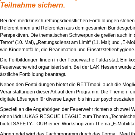
Teilnahme sichern.
Bei den medizinisch-rettungsdienstlichen Fortbildungen steh
Referentinnen und Referenten aus dem gesamten Bundesgebie
Perspektiven. Die thematischen Schwerpunkte greifen auch in 
Terror“ (10. Mai), „Rettungsdienst am Limit“ (11. Mai) und „E-Mob
wie Kindernotfälle, die Reanimation und Einsatzstellenhygiene
Die Fortbildungen finden in der Feuerwache Fulda statt. Ein 
Feuerwache wird organisiert sein. Bei der LÄK Hessen wurde 
ärztliche Fortbildung beantragt.
Neben den Fortbildungen bietet die RETTmobil auch die Möglic
Veranstaltungen dieser Art auf dem Programm. Die Themen re
digitale Lösungen für diverse Lagen bis hin zur psychosozialen 
Speziell an die Angehörigen der Feuerwehr richten sich zwei 
einen lädt LUKAS RESCUE LEAGUE zum Thema „Technische Unf
bietet SAFETY-TOUR einen Workshop zum Thema „E-Mobilität
Abgerundet wird das Fachprogramm durch das Format „Meet the