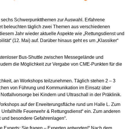
en sechs Schwerpunktthemen zur Auswahl. Erfahrene
t beleuchten täglich zwei Themen aus verschiedenen
diesem Jahr wieder aktuelle Aspekte wie „Rettungsdienst und
ilität“ (12. Mai) auf. Darüber hinaus geht es um „Klassiker“
.
kostenloser Bus-Shuttle zwischen Messegelände und
zudem die Möglichkeit zur Vergabe von CME-Punkten für die
hkeit, an Workshops teilzunehmen. Täglich stehen 2 – 3
ichen von Führung und Kommunikation im Einsatz über
Notfallvorsorge bei Kindern und Ultraschall in der Präklinik.
Workshops auf der Erweiterungsfläche rund um Halle L. Zum
allhilfe Feuerwehr & Rettungsdienst“ ein. Zum anderen
 und besondere Gefahrenlagen“.
 Experts: Sie fragen – Experten antworten!“ Nach dem