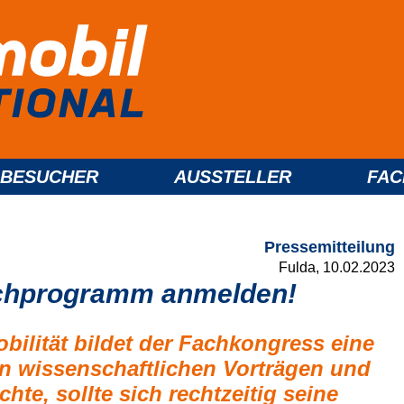
BESUCHER
AUSSTELLER
FA
Pressemitteilung
Fulda, 10.02.2023
achprogramm anmelden!
bilität bildet der Fachkongress eine
n wissenschaftlichen Vorträgen und
e, sollte sich rechtzeitig seine