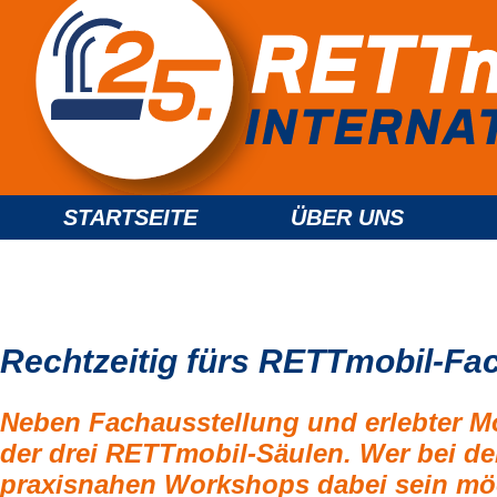
STARTSEITE
ÜBER UNS
Rechtzeitig fürs RETTmobil-F
Neben Fachausstellung und erlebter Mo
der drei RETTmobil-Säulen. Wer bei de
praxisnahen Workshops dabei sein möcht