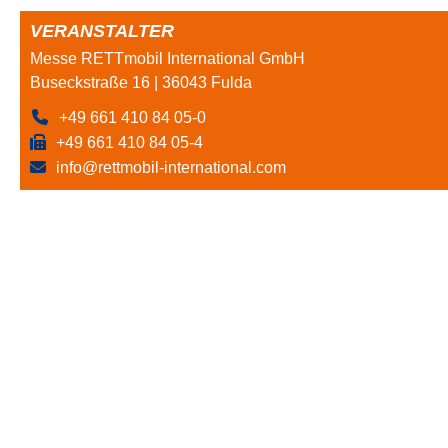
VERANSTALTER
Messe RETTmobil International GmbH
Buseckstraße 16 | 36043 Fulda
+49 661 410 84 05-0
+49 661 410 84 05-4
info@rettmobil-international.com